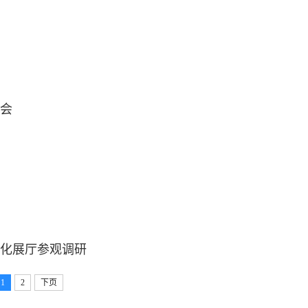
会
化展厅参观调研
1
2
下页